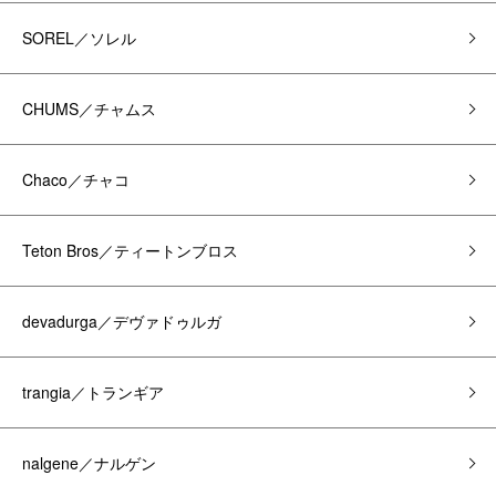
SOREL／ソレル
CHUMS／チャムス
Chaco／チャコ
Teton Bros／ティートンブロス
devadurga／デヴァドゥルガ
trangia／トランギア
nalgene／ナルゲン