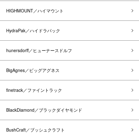
HIGHMOUNT／ハイマウント
HydraPak／ハイドラパック
hunersdorff／ヒューナースドルフ
BigAgnes／ビッグアグネス
finetrack／ファイントラック
BlackDiamond／ブラックダイヤモンド
BushCraft／ブッシュクラフト