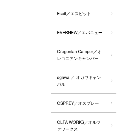
Esbit／エスビット
EVERNEW／エバニュー
Oregonian Camper／オ
レゴニアンキャンパー
ogawa ／ オガワキャン
パル
OSPREY／オスプレー
OLFA WORKS／オルフ
ァワークス