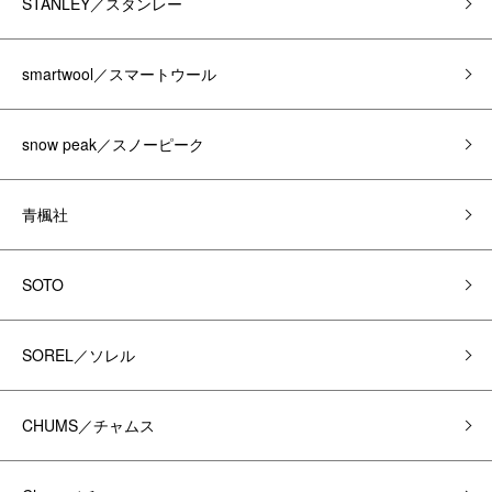
STANLEY／スタンレー
smartwool／スマートウール
snow peak／スノーピーク
青楓社
SOTO
SOREL／ソレル
CHUMS／チャムス