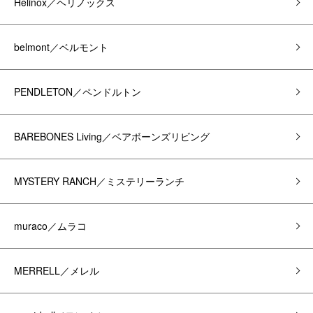
Helinox／ヘリノックス
belmont／ベルモント
PENDLETON／ペンドルトン
BAREBONES Living／ベアボーンズリビング
MYSTERY RANCH／ミステリーランチ
muraco／ムラコ
MERRELL／メレル