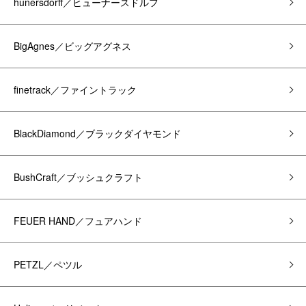
hunersdorff／ヒューナースドルフ
BigAgnes／ビッグアグネス
finetrack／ファイントラック
BlackDiamond／ブラックダイヤモンド
BushCraft／ブッシュクラフト
FEUER HAND／フュアハンド
PETZL／ペツル