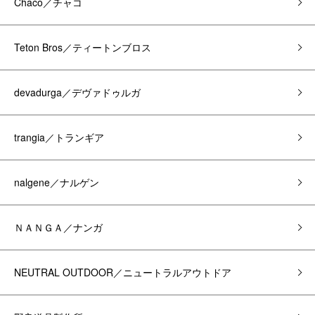
Chaco／チャコ
Teton Bros／ティートンブロス
devadurga／デヴァドゥルガ
trangia／トランギア
nalgene／ナルゲン
ＮＡＮＧＡ／ナンガ
NEUTRAL OUTDOOR／ニュートラルアウトドア