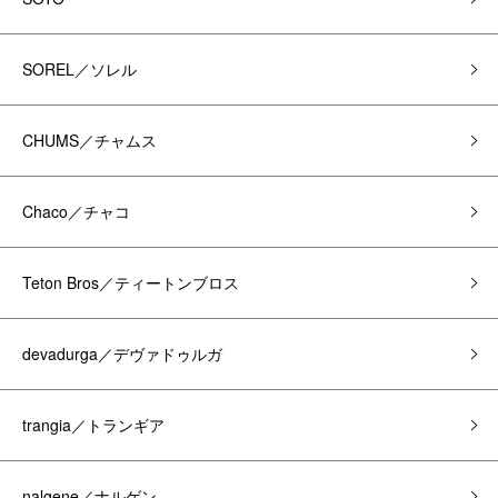
SOREL／ソレル
CHUMS／チャムス
Chaco／チャコ
Teton Bros／ティートンブロス
devadurga／デヴァドゥルガ
trangia／トランギア
nalgene／ナルゲン