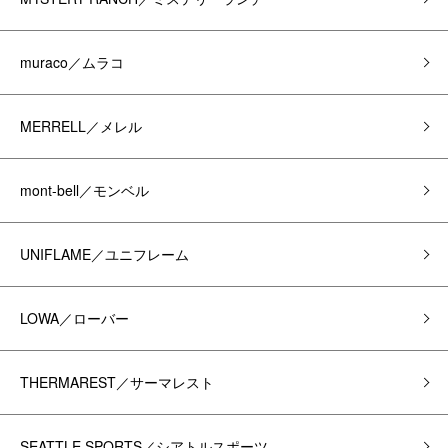
muraco／ムラコ
MERRELL／メレル
mont-bell／モンベル
UNIFLAME／ユニフレーム
LOWA／ローバー
THERMAREST／サーマレスト
SEATTLE SPORTS／シアトルスポーツ