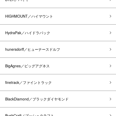
HIGHMOUNT／ハイマウント
HydraPak／ハイドラパック
hunersdorff／ヒューナースドルフ
BigAgnes／ビッグアグネス
finetrack／ファイントラック
BlackDiamond／ブラックダイヤモンド
BushCraft／ブッシュクラフト