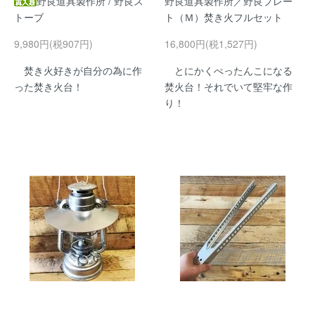
野良道具製作所 / 野良ス
野良道具製作所／野良プレー
トーブ
ト（Ｍ）焚き火フルセット
9,980円(税907円)
16,800円(税1,527円)
焚き火好きが自分の為に作
とにかくぺったんこになる
った焚き火台！
焚火台！それでいて堅牢な作
り！