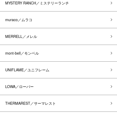
MYSTERY RANCH／ミステリーランチ
muraco／ムラコ
MERRELL／メレル
mont-bell／モンベル
UNIFLAME／ユニフレーム
LOWA／ローバー
THERMAREST／サーマレスト