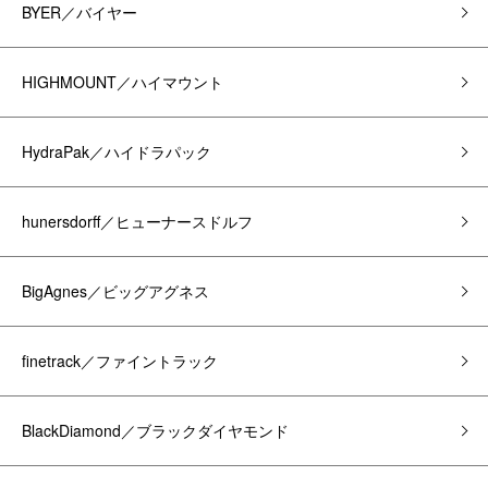
BYER／バイヤー
HIGHMOUNT／ハイマウント
HydraPak／ハイドラパック
hunersdorff／ヒューナースドルフ
BigAgnes／ビッグアグネス
finetrack／ファイントラック
BlackDiamond／ブラックダイヤモンド