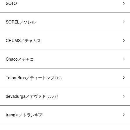
SOTO
SOREL／ソレル
CHUMS／チャムス
Chaco／チャコ
Teton Bros／ティートンブロス
devadurga／デヴァドゥルガ
trangia／トランギア