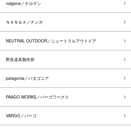
nalgene／ナルゲン
ＮＡＮＧＡ／ナンガ
NEUTRAL OUTDOOR／ニュートラルアウトドア
野良道具製作所
patagonia／パタゴニア
PAAGO WORKS／パーゴワークス
VARGO／バーゴ