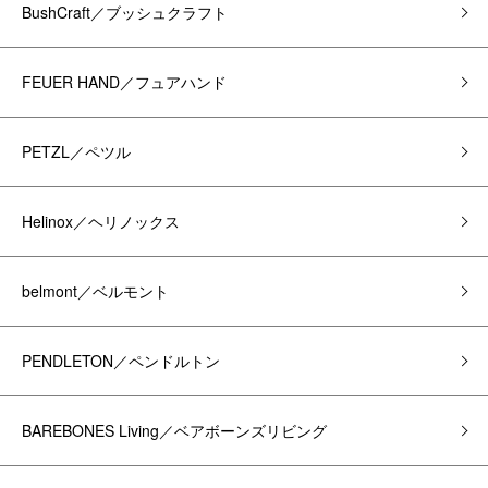
BushCraft／ブッシュクラフト
FEUER HAND／フュアハンド
PETZL／ペツル
Helinox／ヘリノックス
belmont／ベルモント
PENDLETON／ペンドルトン
BAREBONES Living／ベアボーンズリビング