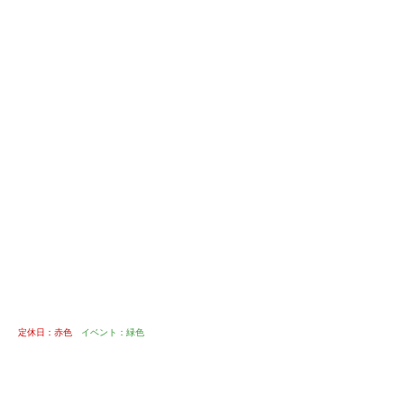
定休日：赤色
イベント：緑色