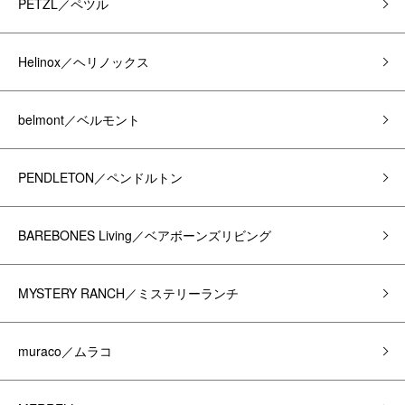
PETZL／ペツル
Helinox／ヘリノックス
belmont／ベルモント
PENDLETON／ペンドルトン
BAREBONES Living／ベアボーンズリビング
MYSTERY RANCH／ミステリーランチ
muraco／ムラコ