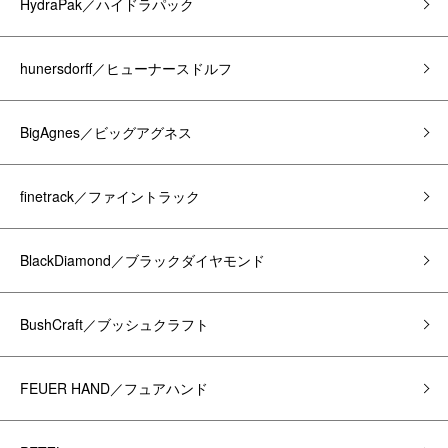
HydraPak／ハイドラパック
hunersdorff／ヒューナースドルフ
BigAgnes／ビッグアグネス
finetrack／ファイントラック
BlackDiamond／ブラックダイヤモンド
BushCraft／ブッシュクラフト
FEUER HAND／フュアハンド