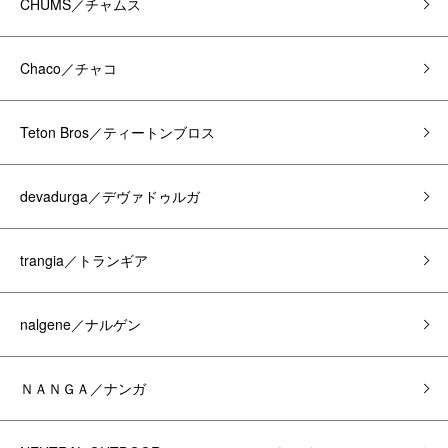
CHUMS／チャムス
Chaco／チャコ
Teton Bros／ティートンブロス
devadurga／デヴァドゥルガ
trangia／トランギア
nalgene／ナルゲン
ＮＡＮＧＡ／ナンガ