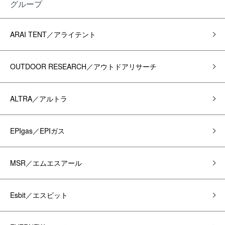
グループ
ARAI TENT／アライテント
OUTDOOR RESEARCH／アウトドアリサーチ
ALTRA／アルトラ
EPIgas／EPIガス
MSR／エムエスアール
Esbit／エスビット