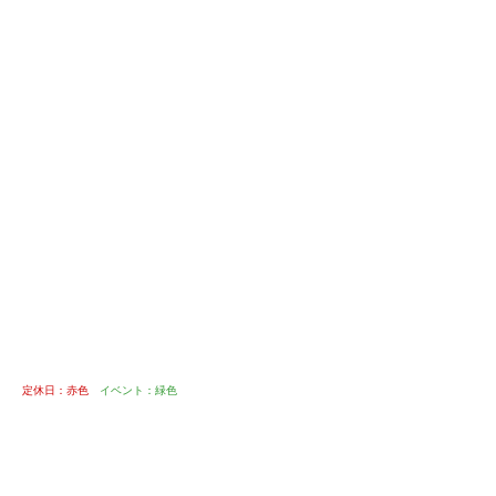
定休日：赤色
イベント：緑色