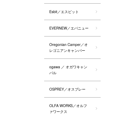
Esbit／エスビット
EVERNEW／エバニュー
Oregonian Camper／オ
レゴニアンキャンパー
ogawa ／ オガワキャン
パル
OSPREY／オスプレー
OLFA WORKS／オルフ
ァワークス