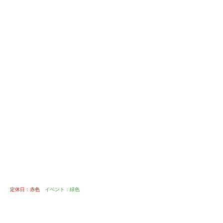
定休日：赤色
イベント：緑色