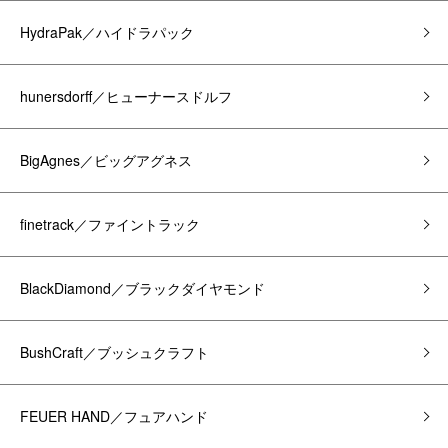
HydraPak／ハイドラパック
hunersdorff／ヒューナースドルフ
BigAgnes／ビッグアグネス
finetrack／ファイントラック
BlackDiamond／ブラックダイヤモンド
BushCraft／ブッシュクラフト
FEUER HAND／フュアハンド