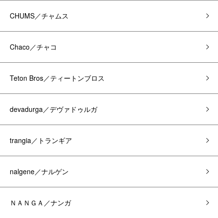
CHUMS／チャムス
Chaco／チャコ
Teton Bros／ティートンブロス
devadurga／デヴァドゥルガ
trangia／トランギア
nalgene／ナルゲン
ＮＡＮＧＡ／ナンガ