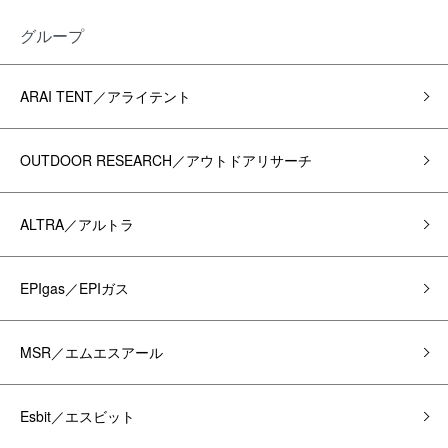
グループ
ARAI TENT／アライテント
OUTDOOR RESEARCH／アウトドアリサーチ
ALTRA／アルトラ
EPIgas／EPIガス
MSR／エムエスアール
Esbit／エスビット