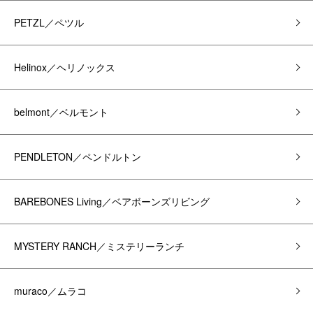
PETZL／ペツル
Helinox／ヘリノックス
belmont／ベルモント
PENDLETON／ペンドルトン
BAREBONES Living／ベアボーンズリビング
MYSTERY RANCH／ミステリーランチ
muraco／ムラコ