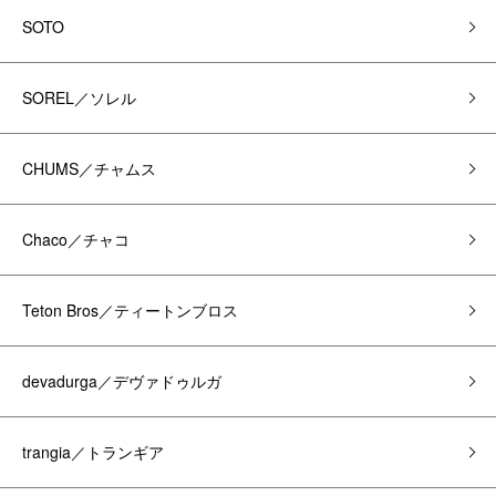
SOTO
SOREL／ソレル
CHUMS／チャムス
Chaco／チャコ
Teton Bros／ティートンブロス
devadurga／デヴァドゥルガ
trangia／トランギア