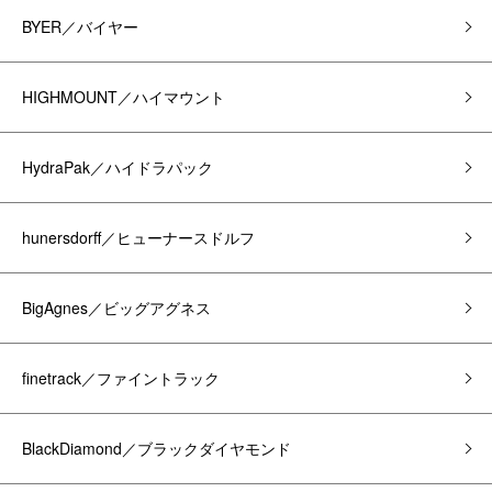
BYER／バイヤー
HIGHMOUNT／ハイマウント
HydraPak／ハイドラパック
hunersdorff／ヒューナースドルフ
BigAgnes／ビッグアグネス
finetrack／ファイントラック
BlackDiamond／ブラックダイヤモンド