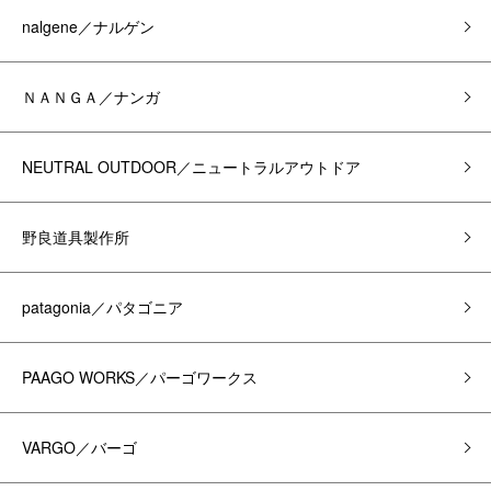
nalgene／ナルゲン
ＮＡＮＧＡ／ナンガ
NEUTRAL OUTDOOR／ニュートラルアウトドア
野良道具製作所
patagonia／パタゴニア
PAAGO WORKS／パーゴワークス
VARGO／バーゴ