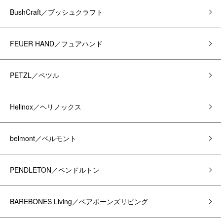
BushCraft／ブッシュクラフト
FEUER HAND／フュアハンド
PETZL／ペツル
Helinox／ヘリノックス
belmont／ベルモント
PENDLETON／ペンドルトン
BAREBONES Living／ベアボーンズリビング