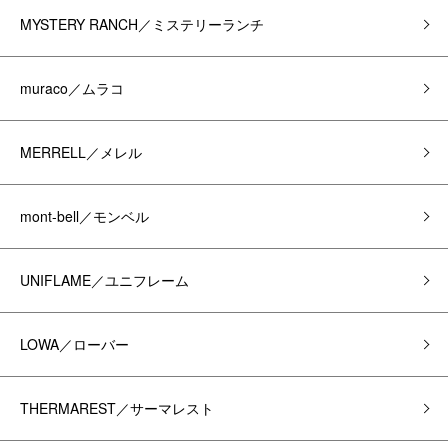
MYSTERY RANCH／ミステリーランチ
muraco／ムラコ
MERRELL／メレル
mont-bell／モンベル
UNIFLAME／ユニフレーム
LOWA／ローバー
THERMAREST／サーマレスト