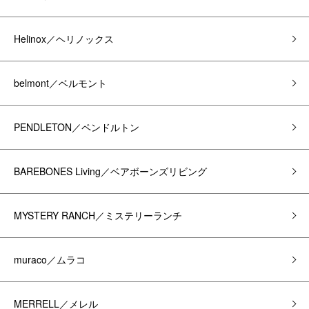
Helinox／ヘリノックス
belmont／ベルモント
PENDLETON／ペンドルトン
BAREBONES Living／ベアボーンズリビング
MYSTERY RANCH／ミステリーランチ
muraco／ムラコ
MERRELL／メレル