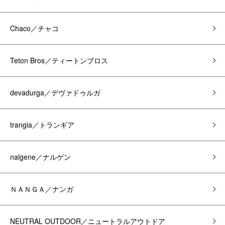
Chaco／チャコ
Teton Bros／ティートンブロス
devadurga／デヴァドゥルガ
trangia／トランギア
nalgene／ナルゲン
ＮＡＮＧＡ／ナンガ
NEUTRAL OUTDOOR／ニュートラルアウトドア