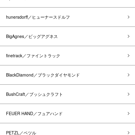
hunersdorff／ヒューナースドルフ
BigAgnes／ビッグアグネス
finetrack／ファイントラック
BlackDiamond／ブラックダイヤモンド
BushCraft／ブッシュクラフト
FEUER HAND／フュアハンド
PETZL／ペツル