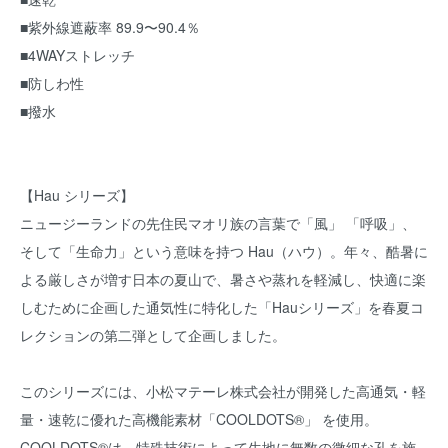
■紫外線遮蔽率 89.9〜90.4％
■4WAYストレッチ
■防しわ性
■撥水
【Hau シリーズ】
ニュージーランドの先住民マオリ族の言葉で「風」 「呼吸」、
そして「生命力」という意味を持つ Hau（ハウ）。⁡年々、酷暑に
よる厳しさが増す日本の夏山で、暑さや蒸れを軽減し、快適に楽
しむために企画した通気性に特化した「Hauシリーズ」を春夏コ
レクションの第二弾として企画しました。
このシリーズには、小松マテーレ株式会社が開発した高通気・軽
量・速乾に優れた高機能素材「COOLDOTS®」 を使用。
COOLDOTS®は、特殊技術によって生地に無数の微細な孔を施