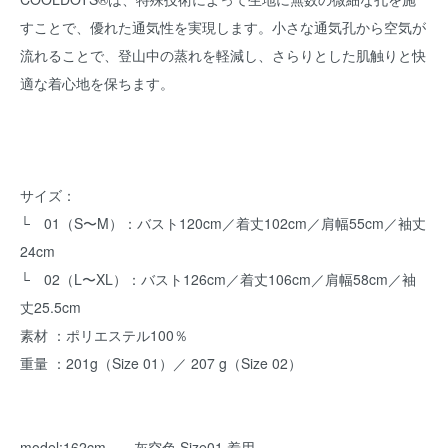
すことで、優れた通気性を実現します。小さな通気孔から空気が
流れることで、登山中の蒸れを軽減し、さらりとした肌触りと快
適な着心地を保ちます。
サイズ：
└ 01（S〜M）：バスト120cm／着丈102cm／肩幅55cm／袖丈
24cm
└ 02（L〜XL）：バスト126cm／着丈106cm／肩幅58cm／袖
丈25.5cm
素材 ：ポリエステル100％
重量 ：201g（Size 01）／ 207 g（Size 02）
model:162cm 灰空色 Size01 着用