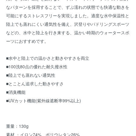
なパターンを採用することで、ずぶ濡れの状態でも快適な動きを
可能にするストレスフリーを実現しました。適度な水中保温性と
陸上でも蒸れにくい通気性を備え、沢登りやパドリングスポーツ
などの、水中と陸上を行き来する、温かい時期のウォータースポ
ーツにおすすめです。
■水中と陸上での温かさと動きやすさを両立
■100洗80点の優れた耐久撥水性
■陸上でも蒸れない通気性
■とことん追求した動きやすさ
■消臭機能
■UVカット機能(紫外線遮断率99%以上)
重量：130g
素材 ：イロン74%、ポリウレタン26%