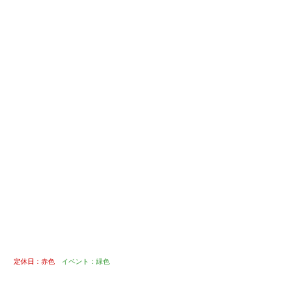
定休日：赤色
イベント：緑色