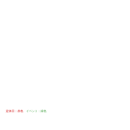
定休日：赤色
イベント：緑色