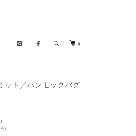
0
ミット／ハンモックバグ
)
0円)